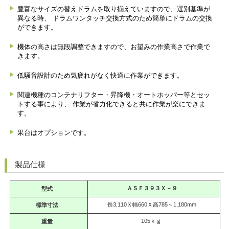
豊富なサイズの替えドラムを取り揃えていますので、選別基準が
異なる時、
ドラムワンタッチ交換方式のため簡単にドラムの交換
ができます。
機体の高さは無段調整できますので、お望みの作業高さで作業で
きます。
低騒音設計のため気疲れがなく快適に作業ができます。
関連機種のコンテナリフター・昇降機・オートホッパー等とセッ
トする事により、
作業が省力化できると共に作業が楽にできま
す。
果台はオプションです。
製品仕様
ＡＳＦ３９３Ｘ－９
型式
長3,110Ｘ幅660Ｘ高785～1,180mm
標準寸法
105ｋｇ
重量