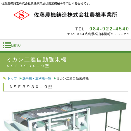
佐藤農機鋳造株式会社農機事業所は農業機械を専門とする会社です。
084-922-4540
TEL.
〒721-0964 広島県福山市港町２－３－２１
ミカン二連自動選果機
ＡＳＦ３９３Ｘ－９型
トップ
選果機・選別機一覧
ミカン二連自動選果機
ＡＳＦ３９３Ｘ－９型