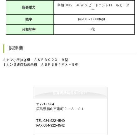
単相100Ｖ 40Ｗ スピードコントロールモータ
所要動力
ー
約200～1,800Kg/H
能率
3段
分類能率
関連機
ミカン小玉抜き機 ＡＳＦ３９２Ｘ－９型
ミカン３連自動選果機 ＡＳＦ３９４ＭＸ－９型
佐藤農機鋳造株式会社
〒721-0964
広島県福山市港町２－３－２１
TEL 084-922-4540
FAX 084-922-4542