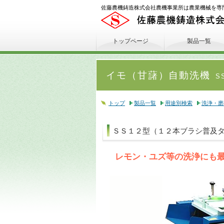
佐藤農機鋳造株式会社農機事業所は農業機械を専
トップページ
製品一覧
イモ（甘藷）自動洗機
S
トップ
製品一覧
用途別検索
洗浄・磨
ＳＳ１２型（１２本ブラシ普及
レモン・ユズ等の洗浄にも