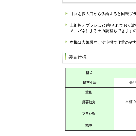
甘藷を投入口から供給すると回転ブ
上部押えブラシは7分割されており波
又、バネによる圧力調整もできます
本機は大規模向け洗浄機で作業の省
製品仕様
型式
長1
標準寸法
重量
単相10
所要動力
ブラシ数
能率