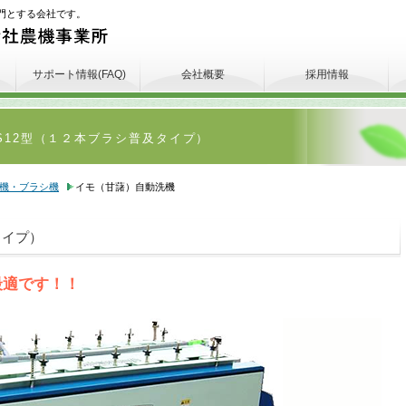
門とする会社です。
サポート情報(FAQ)
会社概要
採用情報
S12型（１２本ブラシ普及タイプ）
機・ブラシ機
イモ（甘藷）自動洗機
タイプ）
最適です！！