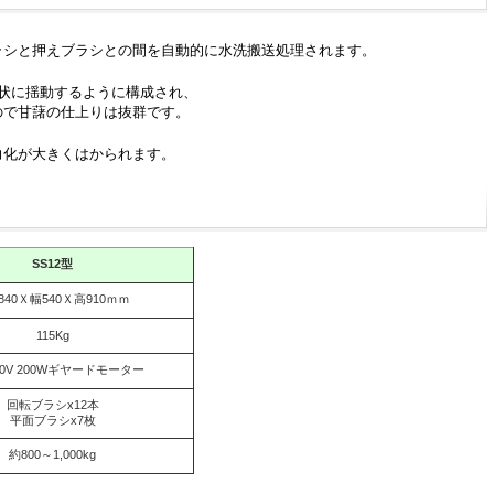
ラシと押えブラシとの間を自動的に水洗搬送処理されます。
状に揺動するように構成され、
ので甘藷の仕上りは抜群です。
力化が大きくはかられます。
SS12型
,840Ｘ幅540Ｘ高910ｍｍ
115Kg
0V 200Wギヤードモーター
回転ブラシx12本
平面ブラシx7枚
約800～1,000kg